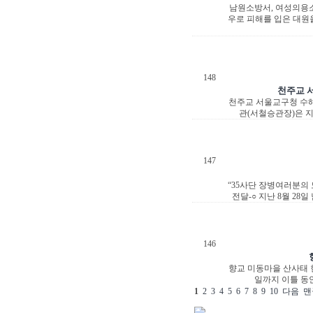
남원소방서, 여성의용소
우로 피해를 입은 대원을
148
천주교 
천주교 서울교구청 수
관(서철승관장)은 지
147
“35사단 장병여러분의
전달-○ 지난 8월 2
146
향교 미동마을 산사태 현
일까지 이틀 동
1
2
3
4
5
6
7
8
9
10
다음
맨