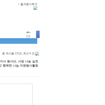
+ 즐겨찾기추가
2
원
1
1
1
3
원시
1
리산
4
아
4
총 게시물 155건, 최근 0 건