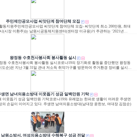
주민제안공모사업 씨앗단계 참여단체 모집
체활동지원주민제안공모사업 씨앗단계 참여단체 모집- 씨앗단계 최소 200만원, 최대
남원시(시장 이환주)는 남원시공동체지원센터(센터장 이규용)가 주관하는 ‘2021년…
왕정동 수호천사봉사회 봉사활동 실시
–왕정동 수호천사봉사회 봉사활동 실시코로나19의 장기화로 활동을 중단했던 왕정동
도순)은 지난 3월 31일 관내 저소득 취약가구를 방문하여 주거환경 정비를 실시…
주생면 남녀의용소방대 이웃돕기 성금 일백만원 기탁
 이웃돕기 성금 일백만원 기탁코로나19와 유례없는 한파로 생활이 어려운 주생면
의 손길이 이어지고 있다. 주생면 남여의용소방대(남대장 윤한보, 여대장 김점순)
…
남원소방서, 여성의용소방대 수해복구 성금 전달