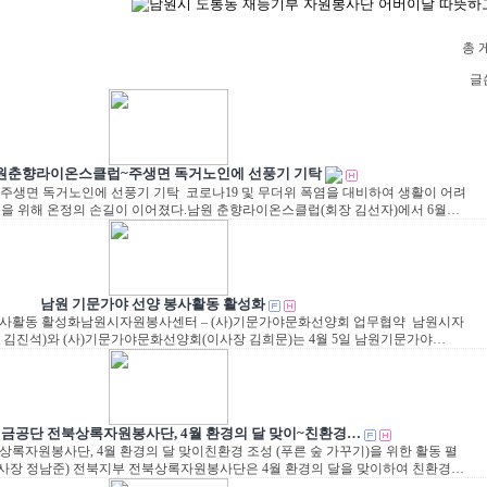
총 게
글
원춘향라이온스클럽~주생면 독거노인에 선풍기 기탁
생면 독거노인에 선풍기 기탁 코로나19 및 무더위 폭염을 대비하여 생활이 어려
을 위해 온정의 손길이 이어졌다.남원 춘향라이온스클럽(회장 김선자)에서 6월…
남원 기문가야 선양 봉사활동 활성화
봉사활동 활성화남원시자원봉사센터 – (사)기문가야문화선양회 업무협약 남원시자
김진석)와 (사)기문가야문화선양회(이사장 김희문)는 4월 5일 남원기문가야…
금공단 전북상록자원봉사단, 4월 환경의 달 맞이~친환경…
록자원봉사단, 4월 환경의 달 맞이친환경 조성 (푸른 숲 가꾸기)을 위한 활동 펼
사장 정남준) 전북지부 전북상록자원봉사단은 4월 환경의 달을 맞이하여 친환경…