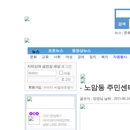
뉴스
|
문
뉴스
문화마당
양경님의 더불어 사는 세상
김삼
포토뉴스
동영상뉴스
뉴스
문화
|
교육
|
사회
|
여성
|
경제
|
정치
|
복지
|
자원봉사
|
지리산과 섬진강 세상
로그인
자동
- 노암동 주민센
회원가입
|
아이디·비밀번호찾기
글쓴이 :
양경님
날짜 :
2015-08-24
근로기준 법 특구
지리산권 지자체장,전해…
남원시, 코로나19 55명 …