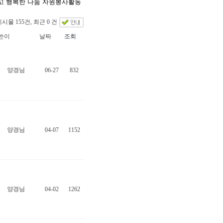
시물 155건, 최근 0 건
쓴이
날짜
조회
양경님
06-27
832
양경님
04-07
1152
양경님
04-02
1262