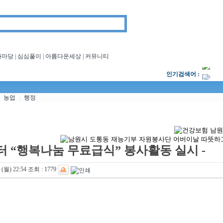
회
1
남
을
화마당
|
심심풀이
|
아름다운세상
|
커뮤니티
다
(
의당
심심풀이
커뮤니티
사이트 소개
인기검색어 :
남
농업
|
행정
지
찾
터 “행복나눔 무료급식” 봉사활동 실시 -
 (월) 22:54
조회 :
1779