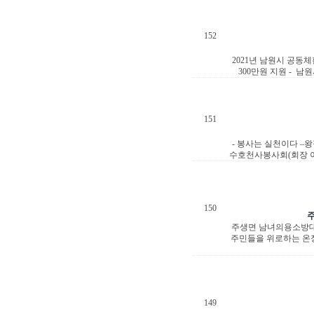
152
2021년 남원시 공동
300만원 지원 - 
151
- 봉사는 실천이다 
수호천사봉사회(회장 이
150
주생면 남녀의용소방대
주민들을 위로하는 온정
149