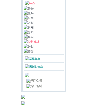
뉴스
문화
교육
사회
여성
경제
정치
복지
자원봉사
농업
행정
포토뉴스
동영상뉴스
특가상품
중고장터