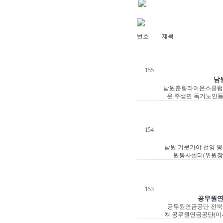
번호
제목
155
남
남원춘향라이온스클럽주
운 주생면 독거노인들
154
남원 기문가야 선양 
원봉사센터(위원장 
153
공무원연
공무원연금공단 전북상
쳐 공무원연금공단(이