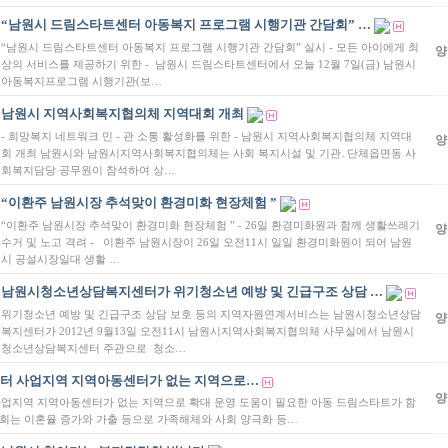
“남원시 드림스타트센터 아동복지 프로그램 시행기관 간담회” …
“남원시 드림스타트센터 아동복지 프로그램 시행기관 간담회” 실시 - 모든 아이에게 최
양
상의 서비스를 제공하기 위한 - 남원시 드림스타트센터에서 오늘 12월 7일(금) 남원시
아동복지프로그램 시행기관(보…
남원시 지역사회복지협의체 지역대회 개최
- 희망복지 네트워크 민 - 관 소통 활성화를 위한 - 남원시 지역사회복지협의체 지역대
양
회 개최 남원시와 남원시지역사회복지협의체는 사회 복지시설 및 기관․단체읍면동 사
회복지담당 공무원이 참석하여 상…
“이환주 남원시장 추석맞이 환경미화 현장체험 ”
“이환주 남원시장 추석맞이 환경미화 현장체험 ” - 26일 환경미화원과 함께 생활쓰레기
양
수거 및 노고 격려 - 이환주 남원시장이 26일 오전11시 일일 환경미화원이 되어 남원
시 공설시장일대 생활 …
남원시청소년상담복지센터가 위기청소년 예방 및 긴급구조 상담 …
위기청소년 예방 및 긴급구조 상담 보호 등의 지역자원연계서비스는 남원시청소년상담
양
복지센터가 2012년 9월13일 오전11시 남원시지역사회복지협의체 사무실에서 남원시
청소년상담복지센터 주관으로 청소…
센터 사업지역 지역아동센터가 없는 지역으로…
양
지역 지역아동센터가 없는 지역으로 확대 운영 도움이 필요한 아동 드림스타트가 함
사회는 이혼율 증가와 가출 등으로 가족해체와 사회 양극화 등…