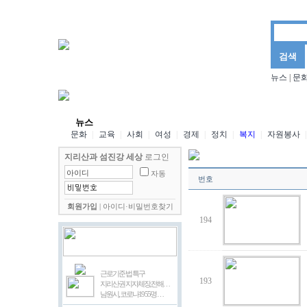
뉴스
|
문
뉴스
문화마당
양경님의 더불어 사는 세상
김삼
포토뉴스
동영상뉴스
뉴스
문화
|
교육
|
사회
|
여성
|
경제
|
정치
|
복지
|
자원봉사
|
지리산과 섬진강 세상
로그인
자동
번호
회원가입
|
아이디·비밀번호찾기
194
근로기준 법 특구
193
지리산권 지자체장,전해…
남원시, 코로나19 55명 …