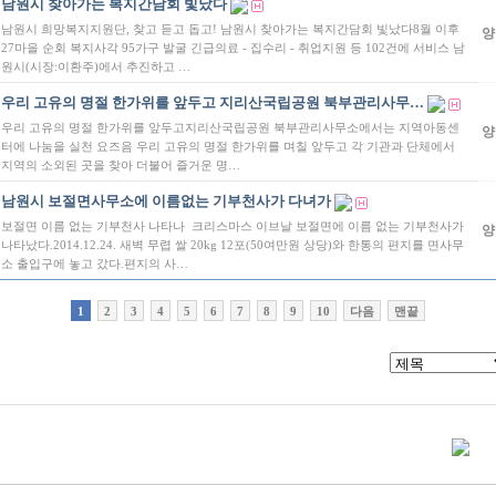
남원시 찾아가는 복지간담회 빛났다
남원시 희망복지지원단, 찾고 듣고 돕고! 남원시 찾아가는 복지간담회 빛났다8월 이후
양
27마을 순회 복지사각 95가구 발굴 긴급의료 - 집수리 - 취업지원 등 102건에 서비스 남
원시(시장:이환주)에서 추진하고 …
우리 고유의 명절 한가위를 앞두고 지리산국립공원 북부관리사무…
우리 고유의 명절 한가위를 앞두고지리산국립공원 북부관리사무소에서는 지역아동센
양
터에 나눔을 실천 요즈음 우리 고유의 명절 한가위를 며칠 앞두고 각 기관과 단체에서
지역의 소외된 곳을 찾아 더불어 즐거운 명…
남원시 보절면사무소에 이름없는 기부천사가 다녀가
보절면 이름 없는 기부천사 나타나 크리스마스 이브날 보절면에 이름 없는 기부천사가
양
나타났다.2014.12.24. 새벽 무렵 쌀 20kg 12포(50여만원 상당)와 한통의 편지를 면사무
소 출입구에 놓고 갔다.편지의 사…
1
2
3
4
5
6
7
8
9
10
다음
맨끝