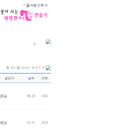
+ 즐겨찾기추가
2
아
2
1
2
총 게시물 194건, 최근 0 건
원
글쓴이
날짜
조회
삼의당
3
회
1
경님
08-26
3363
경님
01-31
2626