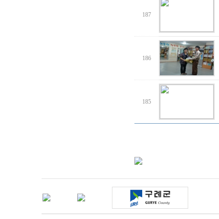
187
186
185