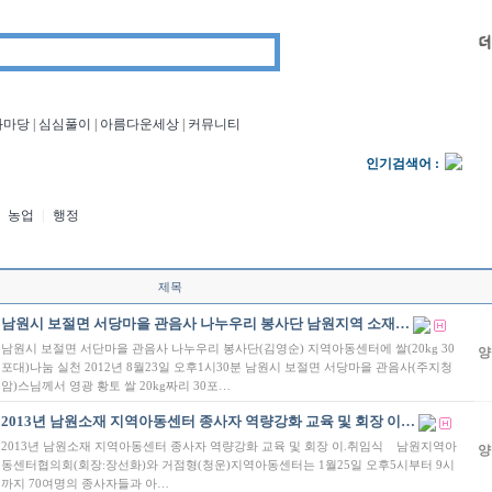
1
회
화마당
|
심심풀이
|
아름다운세상
|
커뮤니티
7
찾
의당
심심풀이
커뮤니티
사이트 소개
인기검색어 :
다
농업
|
행정
임
을
남
제목
김
남원시 보절면 서당마을 관음사 나누우리 봉사단 남원지역 소재…
대
남원시 보절면 서단마을 관음사 나누우리 봉사단(김영순) 지역아동센터에 쌀(20kg 30
양
포대)나눔 실천 2012년 8월23일 오후1시30분 남원시 보절면 서당마을 관음사(주지청
암)스님께서 영광 황토 쌀 20kg짜리 30포…
2013년 남원소재 지역아동센터 종사자 역량강화 교육 및 회장 이…
2013년 남원소재 지역아동센터 종사자 역량강화 교육 및 회장 이.취임식 남원지역아
양
동센터협의회(회장:장선화)와 거점형(청운)지역아동센터는 1월25일 오후5시부터 9시
까지 70여명의 종사자들과 아…