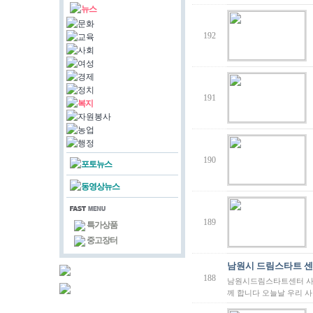
뉴스
문화
192
교육
사회
여성
경제
정치
191
복지
자원봉사
농업
행정
190
포토뉴스
동영상뉴스
189
특가상품
중고장터
남원시 드림스타트 
188
남원시드림스타트센터 사업
께 합니다 오늘날 우리 